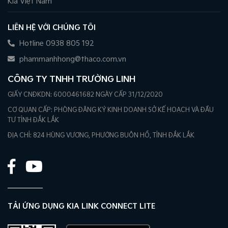
Kia Việt Nam
LIÊN HỆ VỚI CHÚNG TÔI
Hotline 0938 805 192
phammanhhong@thaco.com.vn
CÔNG TY TNHH TRƯỜNG LINH
GIẤY CNĐKDN: 6000461682 NGÀY CẤP 31/12/2020
CƠ QUAN CẤP: PHÒNG ĐĂNG KÝ KINH DOANH SỞ KẾ HOẠCH VÀ ĐẦU
TƯ TỈNH ĐẮK LẮK
ĐỊA CHỈ: 824 HÙNG VƯƠNG, PHƯỜNG BUÔN HỒ, TỈNH ĐẮK LẮK
TẢI ỨNG DỤNG KIA LINK CONNECT LITE