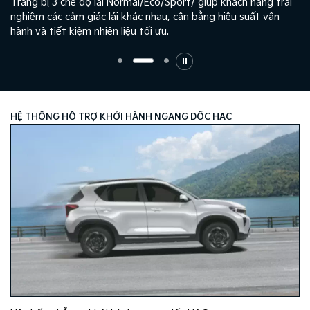
g
Trang bị 3 chế độ lái Normal/Eco/Sport/ giúp khách hàng trải
nghiệm các cảm giác lái khác nhau, cân bằng hiệu suất vận
hành và tiết kiệm nhiên liệu tối ưu.
HỆ THỐNG HỖ TRỢ KHỞI HÀNH NGANG DỐC HAC