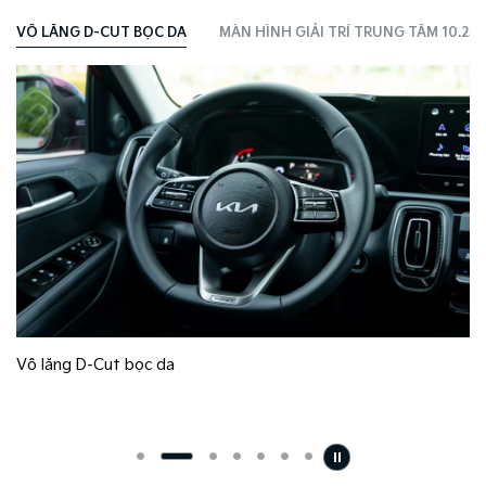
VÔ LĂNG D-CUT​ BỌC DA
MÀN HÌNH GIẢI TRÍ TRUNG TÂM 10.25”​
Vô lăng D-Cut bọc da
h