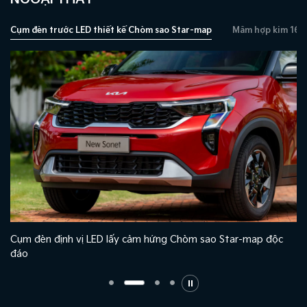
Cụm đèn trước LED thiết kế Chòm sao Star-map
Mâm hợp kim 16 i
Cụm đèn định vị LED lấy cảm hứng Chòm sao Star-map độc
đáo