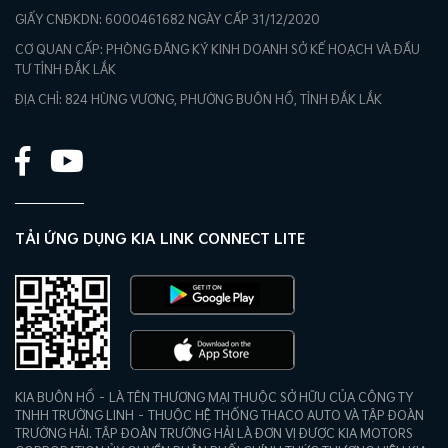
GIẤY CNĐKDN: 6000461682 NGÀY CẤP 31/12/2020
CƠ QUAN CẤP: PHÒNG ĐĂNG KÝ KINH DOANH SỞ KẾ HOẠCH VÀ ĐẦU
TƯ TỈNH ĐẮK LẮK
ĐỊA CHỈ: 824 HÙNG VƯƠNG, PHƯỜNG BUÔN HỒ, TỈNH ĐẮK LẮK
TẢI ỨNG DỤNG KIA LINK CONNECT LITE
KIA BUÔN HỒ – LÀ TÊN THƯƠNG MẠI THUỘC SỞ HỮU CỦA CÔNG TY
TNHH TRƯỜNG LINH – THUỘC HỆ THỐNG THACO AUTO VÀ TẬP ĐOÀN
TRƯỜNG HẢI. TẬP ĐOÀN TRƯỜNG HẢI LÀ ĐƠN VỊ ĐƯỢC KIA MOTORS