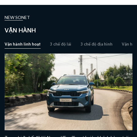
NEW SONET
VẬN HÀNH
Vận hành linh hoạt
3 chế độ lái
3 chế độ địa hình
Vận hàn