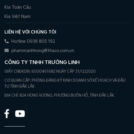
Kia Toàn Cầu
Kia Việt Nam
LIÊN HỆ VỚI CHÚNG TÔI
Hotline 0938 805 192
phammanhhong@thaco.com.vn
CÔNG TY TNHH TRƯỜNG LINH
GIẤY CNĐKDN: 6000461682 NGÀY CẤP 31/12/2020
CƠ QUAN CẤP: PHÒNG ĐĂNG KÝ KINH DOANH SỞ KẾ HOẠCH VÀ ĐẦU
TƯ TỈNH ĐẮK LẮK
ĐỊA CHỈ: 824 HÙNG VƯƠNG, PHƯỜNG BUÔN HỒ, TỈNH ĐẮK LẮK